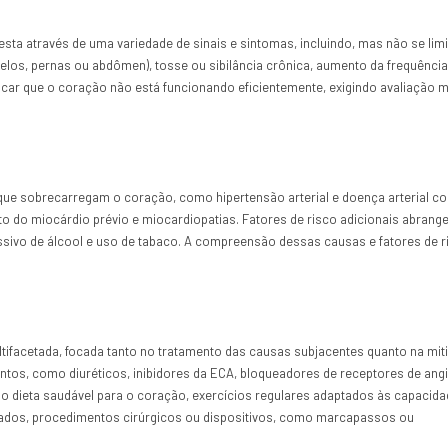
esta através de uma variedade de sinais e sintomas, incluindo, mas não se limi
zelos, pernas ou abdômen), tosse ou sibilância crônica, aumento da frequência 
icar que o coração não está funcionando eficientemente, exigindo avaliação 
que sobrecarregam o coração, como hipertensão arterial e doença arterial co
rto do miocárdio prévio e miocardiopatias. Fatores de risco adicionais abran
essivo de álcool e uso de tabaco. A compreensão dessas causas e fatores de r
tifacetada, focada tanto no tratamento das causas subjacentes quanto na mit
ntos, como diuréticos, inibidores da ECA, bloqueadores de receptores de ang
o dieta saudável para o coração, exercícios regulares adaptados às capacid
nados, procedimentos cirúrgicos ou dispositivos, como marcapassos ou