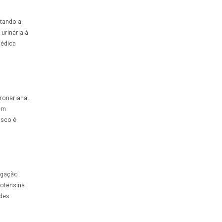
tando a,
urinária à
médica
ronariana,
gem
isco é
igação
iotensina
ades