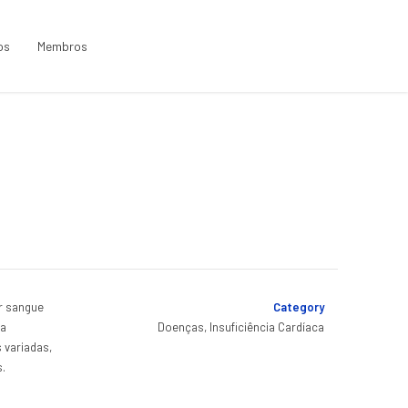
ios
Membros
r sangue
Category
 a
Doenças, Insuficiência Cardíaca
 variadas,
s.