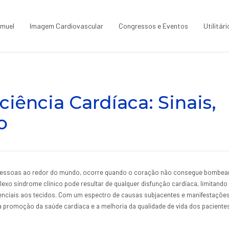
amuel
Imagem Cardiovascular
Congressos e Eventos
Utilitár
iência Cardíaca: Sinais,
o
de pessoas ao redor do mundo, ocorre quando o coração não consegue bombea
exo síndrome clínico pode resultar de qualquer disfunção cardíaca, limitando
enciais aos tecidos. Com um espectro de causas subjacentes e manifestações
a promoção da saúde cardíaca e a melhoria da qualidade de vida dos paciente