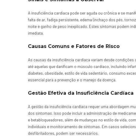
A insuficiência cardíaca pode ser aguda ou crônica e se manif
falta de ar, fadiga persistente, edema (inchaço dos pés, torno
noite e ganho de peso inexplicado. Estes sintomas podem ind
imediata.
Causas Comuns e Fatores de Risco
As causas da insuficiência cardíaca variam desde condições 
até aquelas que danificam o músculo cardíaco, incluindo infa
diabetes, obesidade, estilo de vida sedentário, consumo exc
essencial para a prevenção e o manejo da doença.
Gestão Efetiva da Insuficiência Cardíaca
A gestão da insuficiência cardíaca requer uma abordagem mul
dos sintomas. Isso pode incluir a administração de medicame
e betabloqueadores, além de mudanças no estilo de vida, com
individuais e monitoramento de sintomas. Em casos selecio
desfibriladores, podem ser necessários.