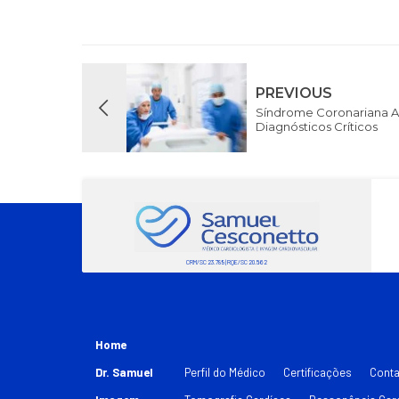
PREVIOUS
Síndrome Coronariana A
Diagnósticos Críticos
CRM/SC 23.789 | RQE/SC 20.562
Home
Dr. Samuel
Perfil do Médico
Certificações
Conta