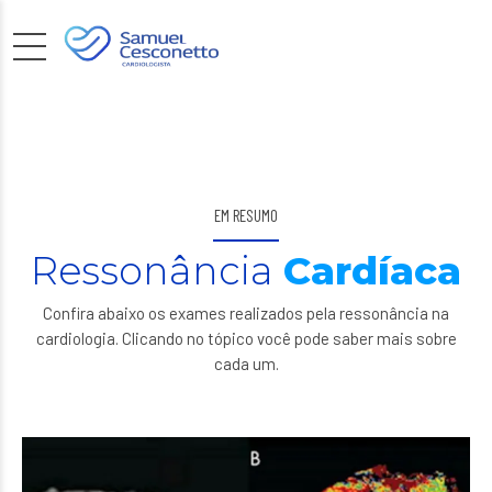
EM RESUMO
Ressonância
Cardíaca
Ressonância Magnética Cardíaca
Confira abaixo os exames realizados pela ressonância na
Imagens detalhadas, diagnóstico preciso e monitoramento
cardiologia. Clicando no tópico você pode saber mais sobre
avançado - a ressonância cardíaca revela o segredo do
cada um.
coração.