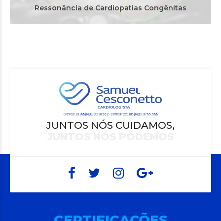
Ressonância de Cardiopatias Congênitas
CRM/SC 23.789 | RQE/SC 20.562 – CRM/SP 220.016 | RQE/SP 95.599
JUNTOS NÓS CUIDAMOS,
JUNTOS NÓS PODEMOS
CERTIFICAÇÕES