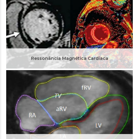
Ressonância de Cardiopatias Congênitas
A ressonância cardíaca desvenda as nuances das cardiopatias
congênitas para um tratamento personalizado e uma vida
saudável.
Ressonância Magnética Cardíaca