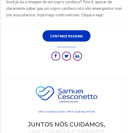
Você já viu a imagem de um sopro cardíaco? Pois é, apesar de
claramente saber que um sopro cardíaco nós não enxergamos mas
sim auscultamos, hoje trago controvérsias. Clique e veja!
CONTINUE READING
CRM/SC 23.789 | RQE/SC 20.562 – CRM/SP 220.016 | RQE/SP 95.599
JUNTOS NÓS CUIDAMOS,
JUNTOS NÓS PODEMOS