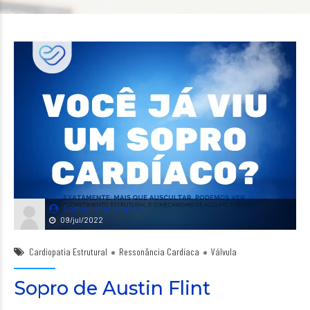
Samuel Cesconetto
09/jul/2022
Cardiopatia Estrutural
Ressonância Cardíaca
Válvula
Sopro de Austin Flint