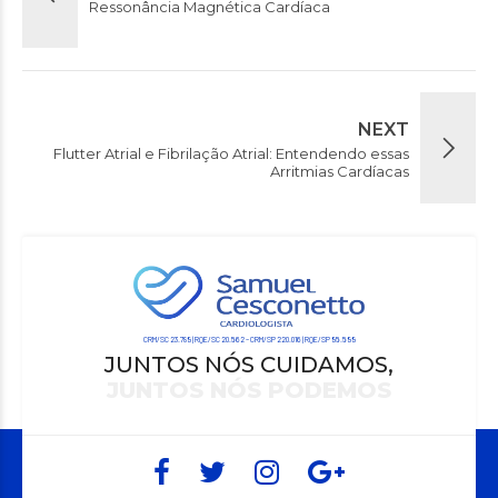
Ressonância Magnética Cardíaca
NEXT
Flutter Atrial e Fibrilação Atrial: Entendendo essas
Arritmias Cardíacas
CRM/SC 23.789 | RQE/SC 20.562 – CRM/SP 220.016 | RQE/SP 95.599
JUNTOS NÓS CUIDAMOS,
JUNTOS NÓS PODEMOS